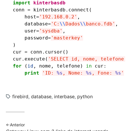
import
kinterbasdb
conn
=
kinterbasdb
.
connect
(
host
=
'192.168.0.2'
,
database
=
'C:
\\
Dados
\\
banco.fdb'
,
user
=
'sysdba'
,
password
=
'masterkey'
)
cur
=
conn
.
cursor
()
cur
.
execute
(
'SELECT id, nome, telefone F
for
(
id
,
nome
,
telefone
)
in
cur
:
print
'ID: 
%s
, Nome: 
%s
, Fone: 
%s
'
%
Tags:
firebird
,
database
,
interbase
,
python
Anterior
Post anterior: