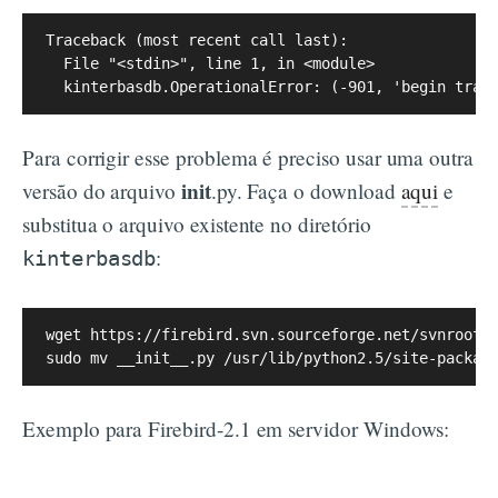
Traceback (most recent call last):

  File "<stdin>", line 1, in <module>

Para corrigir esse problema é preciso usar uma outra
init
versão do arquivo
.py. Faça o download
aqui
e
substitua o arquivo existente no diretório
:
kinterbasdb
wget https://firebird.svn.sourceforge.net/svnroot/f
Exemplo para Firebird-2.1 em servidor Windows: