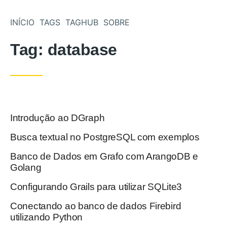
Pular para o conteúdo
INÍCIO
TAGS
TAGHUB
SOBRE
Tag:
database
Introdução ao DGraph
Postado em
Busca textual no PostgreSQL com exemplos
Postado em
Banco de Dados em Grafo com ArangoDB e
Postado em
Golang
Configurando Grails para utilizar SQLite3
Postado em
Conectando ao banco de dados Firebird
Postado em
utilizando Python