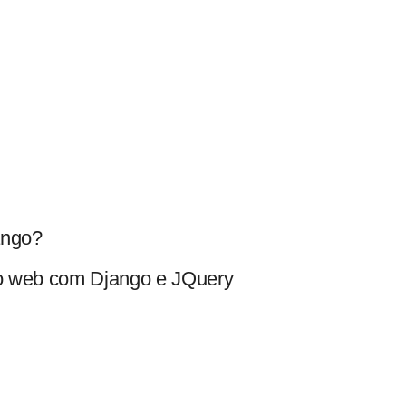
Pular para o conteúdo
ango?
o web com Django e JQuery