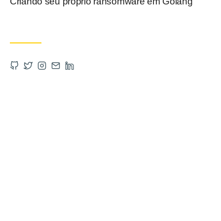
Criando seu próprio ransomware em Golang
Postado em
Abra a Github em uma nova aba
Abra a Twitter em uma nova aba
Abra a Instagram em uma nova aba
Entre em contato por email
Abra a Linkedin em uma nova aba