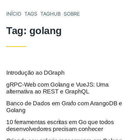
Pular para o conteúdo
INÍCIO
TAGS
TAGHUB
SOBRE
Tag:
golang
Introdução ao DGraph
Postado em
gRPC-Web com Golang e VueJS: Uma
Postado em
alternativa ao REST e GraphQL
Banco de Dados em Grafo com ArangoDB e
Postado em
Golang
10 ferramentas escritas em Go que todos
Postado em
desenvolvedores precisam conhecer