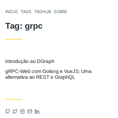
Pular para o conteúdo
INÍCIO
TAGS
TAGHUB
SOBRE
Tag:
grpc
Introdução ao DGraph
Postado em
gRPC-Web com Golang e VueJS: Uma
Postado em
alternativa ao REST e GraphQL
Abra a Github em uma nova aba
Abra a Twitter em uma nova aba
Abra a Instagram em uma nova aba
Entre em contato por email
Abra a Linkedin em uma nova aba