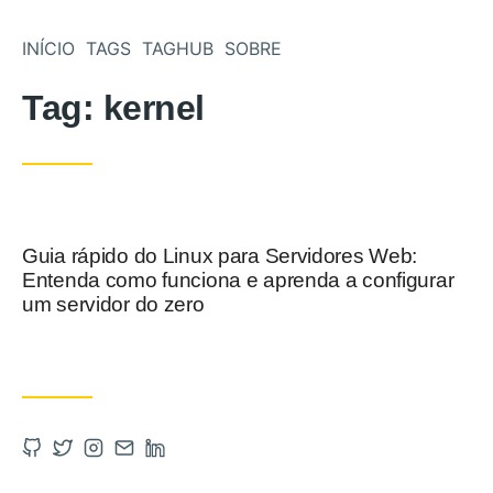
Pular para o conteúdo
INÍCIO
TAGS
TAGHUB
SOBRE
Tag:
kernel
Guia rápido do Linux para Servidores Web:
Postado em
Entenda como funciona e aprenda a configurar
um servidor do zero
Abra a Github em uma nova aba
Abra a Twitter em uma nova aba
Abra a Instagram em uma nova aba
Entre em contato por email
Abra a Linkedin em uma nova aba