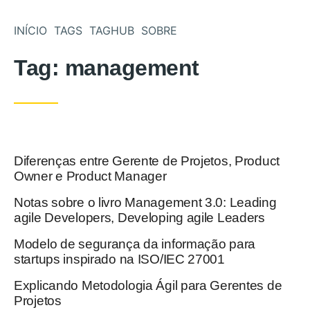
Pular para o conteúdo
INÍCIO
TAGS
TAGHUB
SOBRE
Tag:
management
Diferenças entre Gerente de Projetos, Product
Postado em
Owner e Product Manager
Notas sobre o livro Management 3.0: Leading
Postado em
agile Developers, Developing agile Leaders
Modelo de segurança da informação para
Postado em
startups inspirado na ISO/IEC 27001
Explicando Metodologia Ágil para Gerentes de
Postado em
Projetos