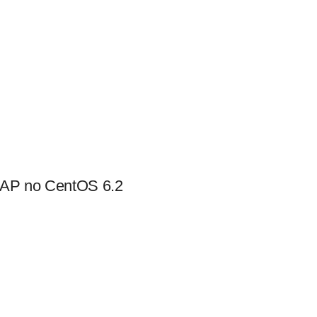
Pular para o conteúdo
AP no CentOS 6.2
aba