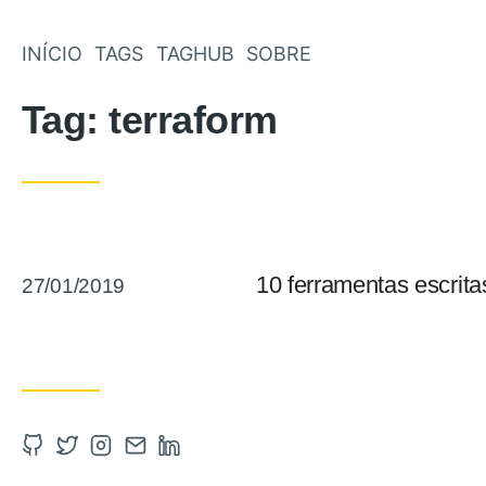
INÍCIO
TAGS
TAGHUB
SOBRE
Tag:
terraform
Postado em
10 ferramentas escrit
27/01/2019
Abra a Github em uma nova aba
Abra a Twitter em uma nova aba
Abra a Instagram em uma nova aba
Entre em contato por email
Abra a Linkedin em uma nova 